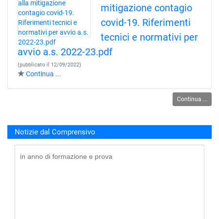
mitigazione contagio
covid-19. Riferimenti
tecnici e normativi per
avvio a.s. 2022-23.pdf
(pubblicato il 12/09/2022)
Continua ...
Continua ...
Bando selezione coordinatori laboratori formativi
Notizie dal Comprensivo
Bando selezione coordinatori laboratori formativi docenti
in anno di formazione e prova