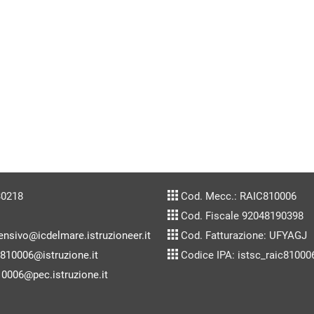
30218
Cod. Mecc.: RAIC810006
Cod. Fiscale 92048190398
ensivo@icdelmare.istruzioneer.it
Cod. Fatturazione: UFYAGJ
c810006@istruzione.it
Codice IPA: istsc_raic81000
10006@pec.istruzione.it