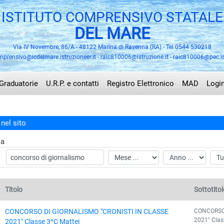
ISTITUTO COMPRENSIVO STATALE
DEL MARE
Via IV Novembre, 86/A - 48122 Marina di Ravenna (RA) - Tel 0544 530218
mprensivo@icdelmare.istruzioneer.it - raic810006@istruzione.it - raic810006@pec.is
Graduatorie
U.R.P. e contatti
Registro Elettronico
MAD
Logi
nel sito
ca
Titolo
Sottotitol
CONCORSO 
CONCORSO DI GIORNALISMO "CRONISTI IN CLASSE
2021" Clas
2021" Classe 3^C Mattei