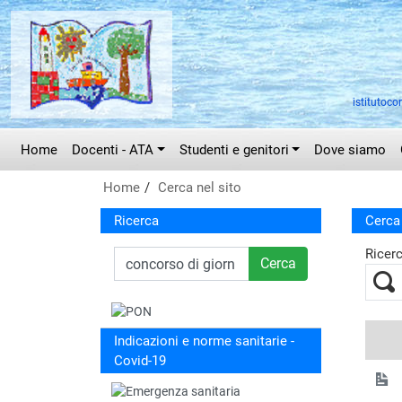
Vai al menù principale
Vai al menù secondario
Vai ai contenuti
Vai a fondo pagina
istitutoco
Home
Docenti - ATA
Studenti e genitori
Dove siamo
Home
Cerca nel sito
Ricerca
Cerca 
Ricer
Cerca
Indicazioni e norme sanitarie -
Covid-19