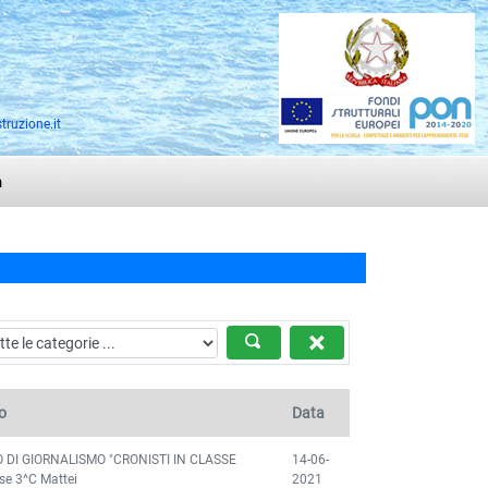
truzione.it
n
o
Data
DI GIORNALISMO "CRONISTI IN CLASSE
14-06-
se 3^C Mattei
2021