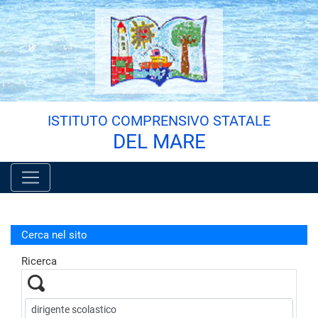
Vai al menù principale
Vai al menù secondario
Vai ai contenuti
Vai a fondo pagina
ISTITUTO COMPRENSIVO STATALE
DEL MARE
Cerca nel sito
Ricerca