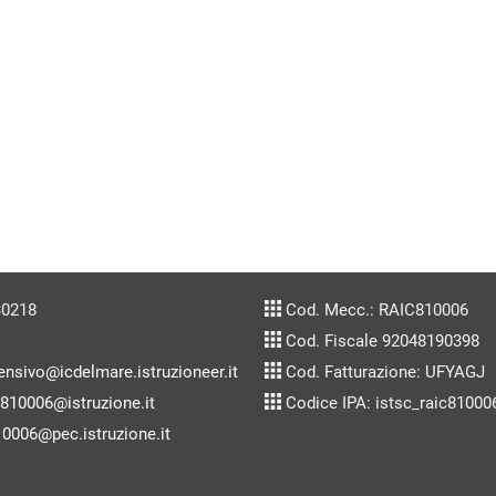
30218
Cod. Mecc.: RAIC810006
Cod. Fiscale 92048190398
ensivo@icdelmare.istruzioneer.it
Cod. Fatturazione: UFYAGJ
c810006@istruzione.it
Codice IPA: istsc_raic81000
10006@pec.istruzione.it