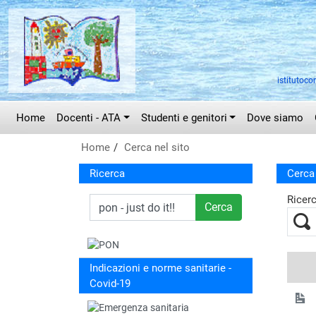
Vai al menù principale
Vai al menù secondario
Vai ai contenuti
Vai a fondo pagina
istitutoco
Home
Docenti - ATA
Studenti e genitori
Dove siamo
Home
Cerca nel sito
Ricerca
Cerca 
Ricer
Cerca
Indicazioni e norme sanitarie -
Covid-19