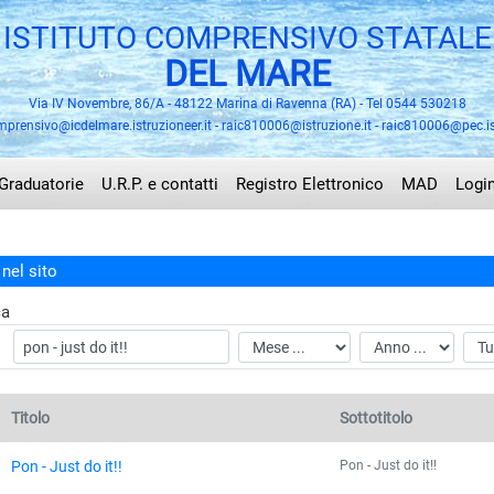
ISTITUTO COMPRENSIVO STATALE
DEL MARE
Via IV Novembre, 86/A - 48122 Marina di Ravenna (RA) - Tel 0544 530218
mprensivo@icdelmare.istruzioneer.it - raic810006@istruzione.it - raic810006@pec.is
Graduatorie
U.R.P. e contatti
Registro Elettronico
MAD
Logi
nel sito
ca
Titolo
Sottotitolo
Pon - Just do it!!
Pon - Just do it!!