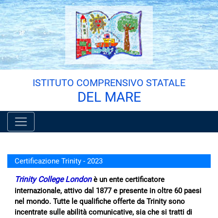
Vai al menù principale
Vai al menù secondario
Vai ai contenuti
Vai a fondo pagina
ISTITUTO COMPRENSIVO STATALE
DEL MARE
Certificazione Trinity - 2023
Trinity College London
è un ente certificatore
internazionale, attivo dal 1877 e presente in oltre 60 paesi
nel mondo. Tutte le qualifiche offerte da Trinity sono
incentrate sulle abilità comunicative, sia che si tratti di