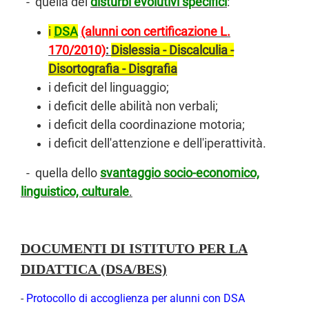
- quella dei
disturbi evolutivi specifici
:
i
DSA
(alunni con certificazione L.
170/2010)
:
Dislessia - Discalculia -
Disortografia - Disgrafia
i deficit del linguaggio;
i deficit delle abilità non verbali;
i deficit della coordinazione motoria;
i deficit dell'attenzione e dell'iperattività.
- quella dello
svantaggio socio-economico,
linguistico, culturale
.
DOCUMENTI DI ISTITUTO PER LA
DIDATTICA (DSA/BES)
-
Protocollo di accoglienza per alunni con DSA