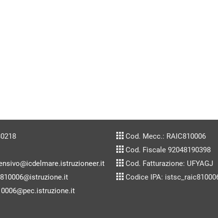
30218
Cod. Mecc.: RAIC810006
Cod. Fiscale 92048190398
ensivo@icdelmare.istruzioneer.it
Cod. Fatturazione: UFYAGJ
c810006@istruzione.it
Codice IPA: istsc_raic81000
10006@pec.istruzione.it