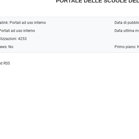
PORTALE DELLE SCUOLE DEL
alink:
Portali ad uso interno
Data di pubbl
Portali ad uso interno
Data ultima m
lizzazioni: 4253
news: No
Primo piano: 
ed RSS