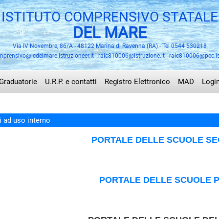
ISTITUTO COMPRENSIVO STATALE
DEL MARE
Via IV Novembre, 86/A - 48122 Marina di Ravenna (RA) - Tel 0544 530218
mprensivo@icdelmare.istruzioneer.it - raic810006@istruzione.it - raic810006@pec.is
Graduatorie
U.R.P. e contatti
Registro Elettronico
MAD
Logi
i ad uso interno
PORTALE DELLE SCUOLE S
PORTALE DELLE SCUOLE P