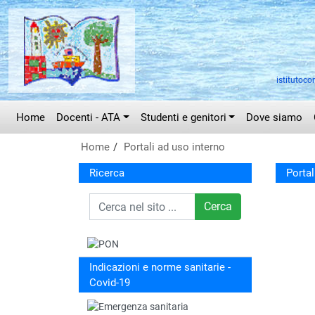
Vai al menù principale
Vai al menù secondario
Vai ai contenuti
Vai a fondo pagina
istitutoco
Home
Docenti - ATA
Studenti e genitori
Dove siamo
Home
Portali ad uso interno
Ricerca
Portal
Cerca
Indicazioni e norme sanitarie -
Covid-19