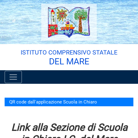
Vai al menù principale
Vai al menù secondario
Vai ai contenuti
Vai a fondo pagina
ISTITUTO COMPRENSIVO STATALE
DEL MARE
QR code dall'applicazione Scuola in Chiaro
Link alla Sezione di Scuola