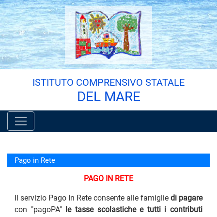
Vai al menù principale
Vai al menù secondario
Vai ai contenuti
Vai a fondo pagina
ISTITUTO COMPRENSIVO STATALE
DEL MARE
Pago in Rete
PAGO IN RETE
Il servizio Pago In Rete consente alle famiglie
di pagare
con "pagoPA"
le tasse scolastiche e tutti i contributi